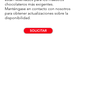
chocolateros más exigentes.
Manténgase en contacto con nosotros
para obtener actualizaciones sobre la
disponibilidad.
SOLICITAR
MUESTRA GRÁTIS
Contacto
CAMPO LINDO
Lage Nieuwstraat 368 | 2512VX, The Hague​ | The