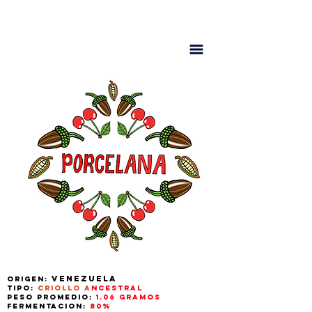
Venezuela
Origen:
Tipo:
Criollo A
ncestral
Peso Promedio:
1.06 gramos
Fermentacion:
80%