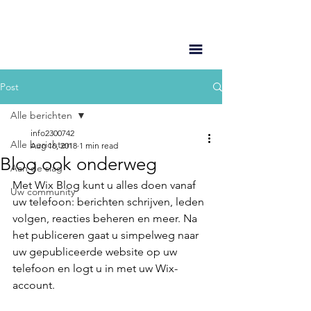
Post
Alle berichten
info2300742
Alle berichten
Aug 16, 2018
1 min read
Blog ook onderweg
Aan de slag
Met Wix Blog kunt u alles doen vanaf 
Uw community
uw telefoon: berichten schrijven, leden 
volgen, reacties beheren en meer. Na 
het publiceren gaat u simpelweg naar 
uw gepubliceerde website op uw 
telefoon en logt u in met uw Wix-
account.