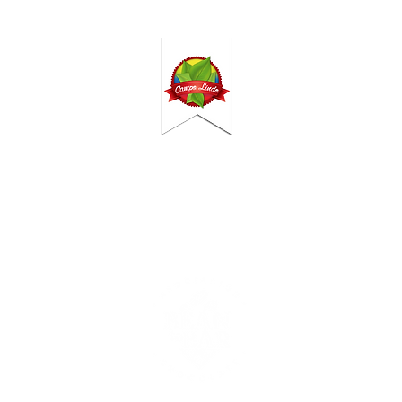
Contact
DO
CAMPO
2VX, The Hague​​
|
C. Herrerillo, 2
 375 51 555 | ​
Frontera | Espa