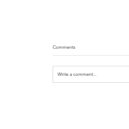
Comments
Write a comment...
Beheer uw blog op uw
gepubliceerde website