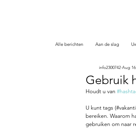
Alle berichten
Aan de slag
U
info2300742
Aug 16
Gebruik h
Houdt u van 
#hashta
U kunt tags (#vakanti
bereiken. Waarom ha
gebruiken om naar r