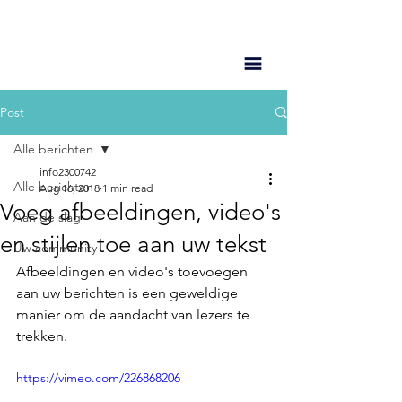
Post
Alle berichten
info2300742
Alle berichten
Aug 16, 2018
1 min read
Voeg afbeeldingen, video's
Aan de slag
en stijlen toe aan uw tekst
Uw community
Afbeeldingen en video's toevoegen 
aan uw berichten is een geweldige 
manier om de aandacht van lezers te 
trekken. 
https://vimeo.com/226868206